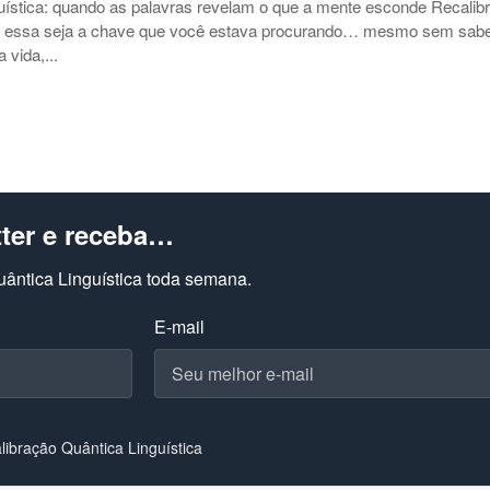
uística: quando as palavras revelam o que a mente esconde Recalib
vez essa seja a chave que você estava procurando… mesmo sem sab
vida,...
ter e receba…
ântica Linguística toda semana.
E-mail
ibração Quântica Linguística