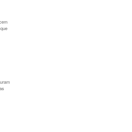
ecem
 que
curam
ias