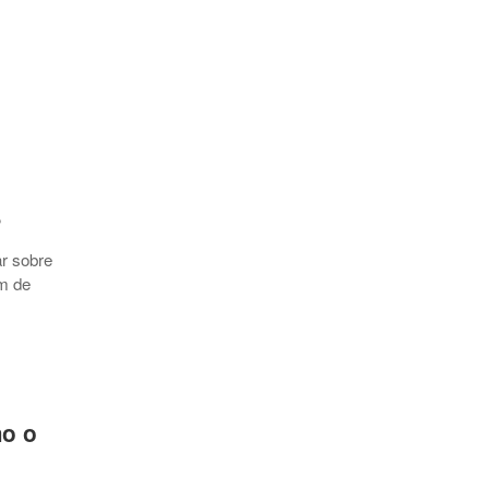
?
r sobre
ém de
mo o