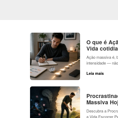
O que é Açã
Vida cotidi
Ação massiva é, b
intensidade — não 
Leia mais
Procrastin
Massiva Ho
Descubra a Procra
a Vida Escorrer P