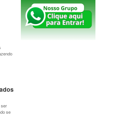
s
fazendo
tados
 ser
ndo se