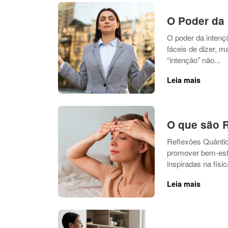
O Poder da 
O poder da intenç
fáceis de dizer, 
“intenção” não...
Leia mais
O que são R
Reflexões Quânti
promover bem-esta
inspiradas na físi
Leia mais