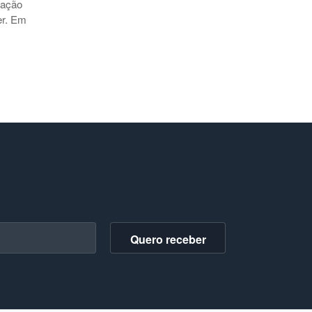
ração
er. Em
Quero receber