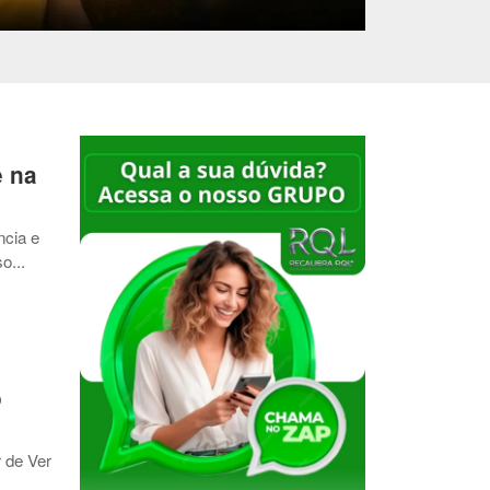
e na
ncia e
o...
o
 de Ver