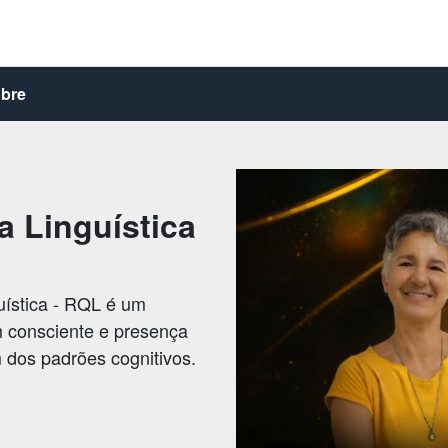
bre
a Linguística
uística - RQL é um
m consciente e presença
dos padrões cognitivos.