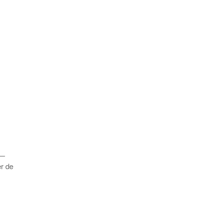
 —
r de