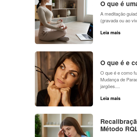
O que é uma
A meditação guiad
(gravada ou ao viv
Leia mais
O que é e 
O que é e como f
Mudança de Paradi
jargões....
Leia mais
Recalibraçã
Método RQL